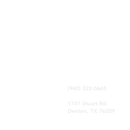
Iglesia Eben-Ez
Denton Tx
(940) 222-0665
1731 Stuart Rd.
Denton, TX 76209