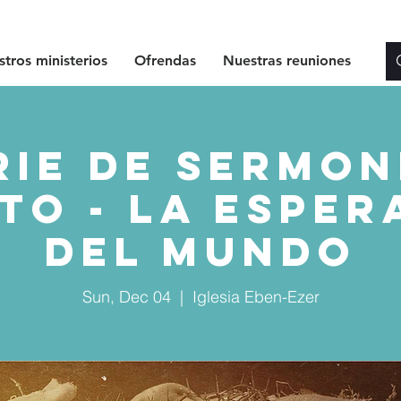
tros ministerios
Ofrendas
Nuestras reuniones
rie de Sermon
to - La Espe
del Mundo
Sun, Dec 04
  |  
Iglesia Eben-Ezer