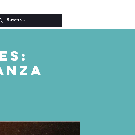
es:
ranza