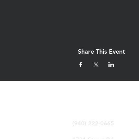
Share This Event
Iglesia Eben-Ez
Denton Tx
(940) 222-0665