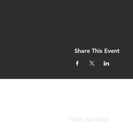
Share This Event
Iglesia Eben-Ez
Denton Tx
(940) 222-0665