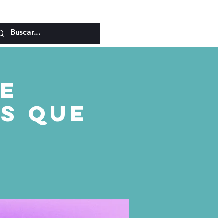
de
s Que