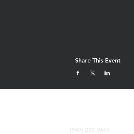
Share This Event
Iglesia Eben-Ez
Denton Tx
(940) 222-0665