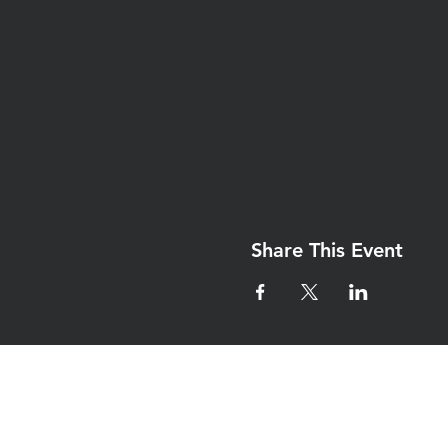
Share This Event
Iglesia Eben-Ez
Denton Tx