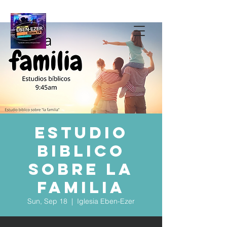
Estudio
Biblico
Sobre la
Familia
Sun, Sep 18
  |  
Iglesia Eben-Ezer