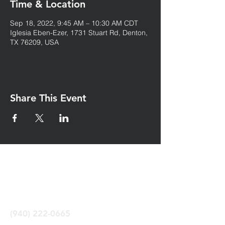
Time & Location
Sep 18, 2022, 9:45 AM – 10:30 AM CDT
Iglesia Eben-Ezer, 1731 Stuart Rd, Denton,
TX 76209, USA
Share This Event
Iglesia Eben-Ezer
Denton Tx
(940) 222-0665